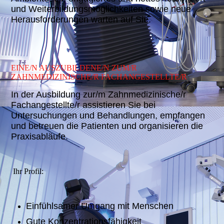
und Weiterbildungsmöglichkeiten sowie neue
Herausforderungen warten auf Sie.
EINE/N AUSZUBILDENE/N ZUM/R
ZAHNMEDIZINISCHE/R FACHANGESTELLTE/R
In der Ausbildung zur/m Zahnmedizinische/r
Fachangestellte/r assistieren Sie bei
Untersuchungen und Behandlungen, empfangen
und betreuen die Patienten und organisieren die
Praxisabläufe.
Ihr Profil:
Einfühlsamer Umgang mit Menschen
Gute Konzentrationsfähigkeit