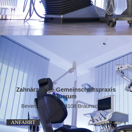
Zahnärztliche Gemeinschaftspraxis
Querum
Bevenroderstr.1, 38108 Braunschweig
ANFAHRT