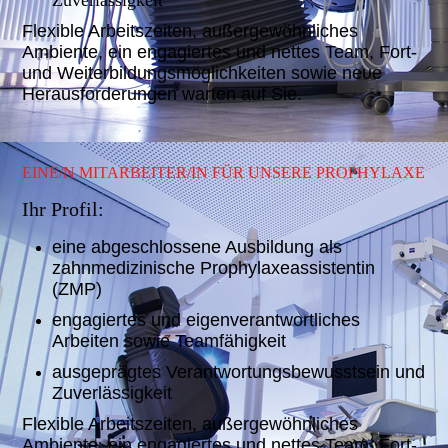
Zuverlässigkeit
Flexible Arbeitszeiten, außergewöhnliches
Ambiente, ein engagiertes und nettes Team, Fort-
und Weiterbildungsmöglichkeiten sowie neue
Herausforderungen warten auf Sie.
EINE/N MITARBEITER/IN FÜR UNSERE PROPHYLAXE
Ihr Profil:
eine abgeschlossene Ausbildung als
zahnmedizinische Prophylaxeassistentin
(ZMP)
engagiertes und eigenverantwortliches
Arbeiten sowie Teamfähigkeit
ausgeprägtes Verantwortungsbewusstsein und
Zuverlässigkeit
Flexible Arbeitszeiten, außergewöhnliches
Ambiente, ein engagiertes und nettes Team, Fort-