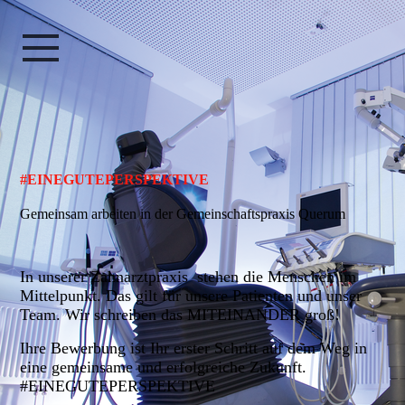
#EINEGUTEPERSPEKTIVE
Gemeinsam arbeiten in der Gemeinschaftspraxis Querum
In unserer
Zahnarztpraxis
stehen die Menschen im
Mittelpunkt. Das gilt für unsere Patienten und unser
Team. Wir schreiben das MITEINANDER groß!
Ihre Bewerbung ist Ihr erster Schritt auf dem Weg in
eine gemeinsame und erfolgreiche Zukunft.
#EINEGUTEPERSPEKTIVE