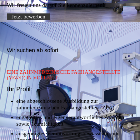
Wir freuen uns darauf Sie kennenzulernen!
Jetzt bewerben
Wir suchen ab sofort
EINE ZAHNMEDIZINISCHE FACHANGESTELLTE
(M/W/D) IN VOLLZEIT
Ihr Profil:
eine abgeschlossene Ausbildung zur
zahnmedizinischen Fachangestellten (ZFA)
engagiertes und eigenverantwortliches Arbeiten
sowie Teamfähigkeit
ausgeprägtes Verantwortungsbewusstsein und