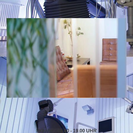
MO - DO: 08.00
19.00 UHR
-