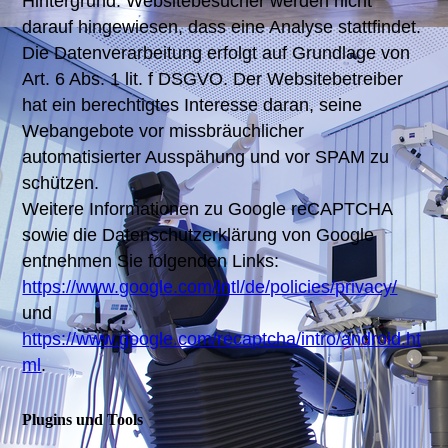
Hintergrund. Websitebesucher werden nicht
darauf hingewiesen, dass eine Analyse stattfindet.
Die Datenverarbeitung erfolgt auf Grundlage von
Art. 6 Abs. 1 lit. f DSGVO. Der Websitebetreiber
hat ein berechtigtes Interesse daran, seine
Webangebote vor missbräuchlicher
automatisierter Ausspähung und vor SPAM zu
schützen.
Weitere Informationen zu Google reCAPTCHA
sowie die Datenschutzerklärung von Google
entnehmen Sie folgenden Links:
https://www.google.com/intl/de/policies/privacy/
und
https://www.google.com/recaptcha/intro/android.ht
ml
.
Plugins und Tools