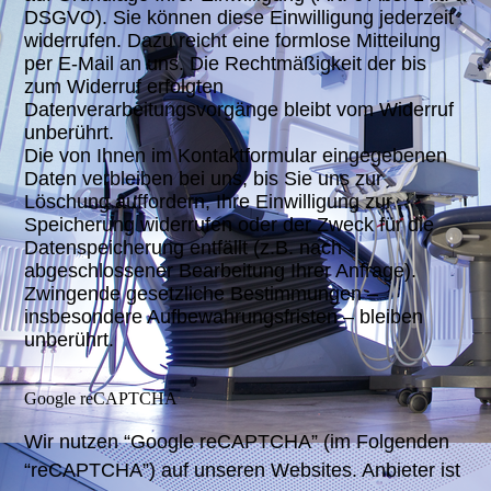
DSGVO). Sie können diese Einwilligung jederzeit
widerrufen. Dazu reicht eine formlose Mitteilung
per E-Mail an uns. Die Rechtmäßigkeit der bis
zum Widerruf erfolgten
Datenverarbeitungsvorgänge bleibt vom Widerruf
unberührt.
Die von Ihnen im Kontaktformular eingegebenen
Daten verbleiben bei uns, bis Sie uns zur
Löschung auffordern, Ihre Einwilligung zur
Speicherung widerrufen oder der Zweck für die
Datenspeicherung entfällt (z.B. nach
abgeschlossener Bearbeitung Ihrer Anfrage).
Zwingende gesetzliche Bestimmungen –
insbesondere Aufbewahrungsfristen – bleiben
unberührt.
Google reCAPTCHA
Wir nutzen “Google reCAPTCHA” (im Folgenden
“reCAPTCHA”) auf unseren Websites. Anbieter ist