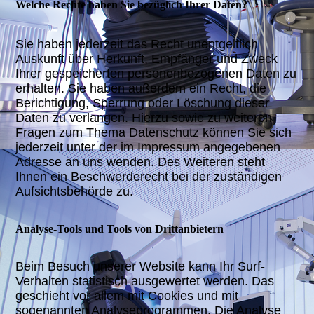
Welche Rechte haben Sie bezüglich Ihrer Daten?
Sie haben jederzeit das Recht unentgeltlich
Auskunft über Herkunft, Empfänger und Zweck
Ihrer gespeicherten personenbezogenen Daten zu
erhalten. Sie haben außerdem ein Recht, die
Berichtigung, Sperrung oder Löschung dieser
Daten zu verlangen. Hierzu sowie zu weiteren
Fragen zum Thema Datenschutz können Sie sich
jederzeit unter der im Impressum angegebenen
Adresse an uns wenden. Des Weiteren steht
Ihnen ein Beschwerderecht bei der zuständigen
Aufsichtsbehörde zu.
Analyse-Tools und Tools von Drittanbietern
Beim Besuch unserer Website kann Ihr Surf-
Verhalten statistisch ausgewertet werden. Das
geschieht vor allem mit Cookies und mit
sogenannten Analyseprogrammen. Die Analyse