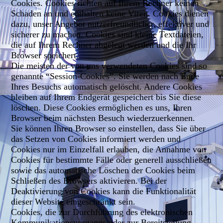
Cookies. Cookies richten auf Ihrem Rechner keinen
Schaden an und enthalten keine Viren. Cookies dienen
dazu, unser Angebot nutzerfreundlicher, effektiver und
sicherer zu machen. Cookies sind kleine Textdateien,
die auf Ihrem Rechner abgelegt werden und die Ihr
Browser speichert.
Die meisten der von uns verwendeten Cookies sind so
genannte “Session-Cookies”. Sie werden nach Ende
Ihres Besuchs automatisch gelöscht. Andere Cookies
bleiben auf Ihrem Endgerät gespeichert bis Sie diese
löschen. Diese Cookies ermöglichen es uns, Ihren
Browser beim nächsten Besuch wiederzuerkennen.
Sie können Ihren Browser so einstellen, dass Sie über
das Setzen von Cookies informiert werden und
Cookies nur im Einzelfall erlauben, die Annahme von
Cookies für bestimmte Fälle oder generell ausschließen
sowie das automatische Löschen der Cookies beim
Schließen des Browsers aktivieren. Bei der
Deaktivierung von Cookies kann die Funktionalität
dieser Website eingeschränkt sein.
Cookies, die zur Durchführung des elektronischen
Kommunikationsvorgangs oder zur Bereitstellung