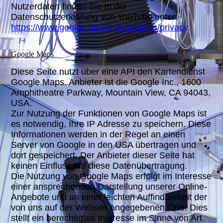
Nutzerdaten finden Sie in der
Datenschutzerklärung von YouTube unter:
https://www.google.de/intl/de/policies/privacy
.
Google Maps
Diese Seite nutzt über eine API den Kartendienst
Google Maps. Anbieter ist die Google Inc., 1600
Amphitheatre Parkway, Mountain View, CA 94043,
USA.
Zur Nutzung der Funktionen von Google Maps ist
es notwendig, Ihre IP Adresse zu speichern. Diese
Informationen werden in der Regel an einen
Server von Google in den USA übertragen und
dort gespeichert. Der Anbieter dieser Seite hat
keinen Einfluss auf diese Datenübertragung.
Die Nutzung von Google Maps erfolgt im Interesse
einer ansprechenden Darstellung unserer Online-
Angebote und an einer leichten Auffindbarkeit der
von uns auf der Website angegebenen Orte. Dies
stellt ein berechtigtes Interesse im Sinne von Art.