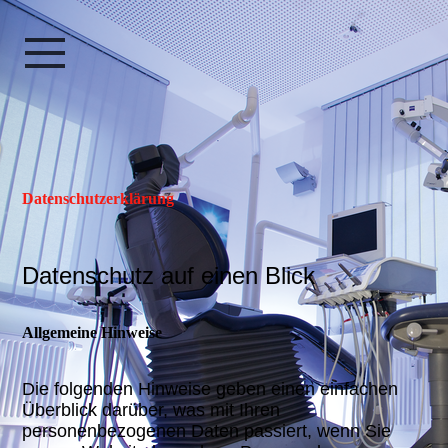
Datenschutzerklärung
Datenschutz auf einen Blick
Allgemeine Hinweise
Die folgenden Hinweise geben einen einfachen
Überblick darüber, was mit Ihren
personenbezogenen Daten passiert, wenn Sie