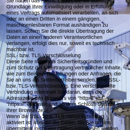
Sie haben das Recht, Daten, die wir auf
Grundlage Ihrer Einwilligung oder in Erfüllung
eines Vertrags automatisiert verarbeiten, an sich
oder an einen Dritten in einem gängigen,
maschinenlesbaren Format aushändigen zu
lassen. Sofern Sie die direkte Übertragung der
Daten an einen anderen Verantwortlichen
verlangen, erfolgt dies nur, soweit es technisch
machbar ist.
SSL- bzw. TLS-Verschlüsselung
Diese Seite nutzt aus Sicherheitsgründen und
zum Schutz der Übertragung vertraulicher Inhalte,
wie zum Beispiel Bestellungen oder Anfragen, die
Sie an uns als Seitenbetreiber senden, eine SSL-
bzw. TLS-Verschlüsselung. Eine verschlüsselte
Verbindung erkennen Sie daran, dass die
Adresszeile des Browsers von “http://” auf
“https://” wechselt und an dem Schloss-Symbol in
Ihrer Browserzeile.
Wenn die SSL- bzw. TLS-Verschlüsselung
aktiviert ist, können die Daten, die Sie an uns
übermitteln, nicht von Dritten mitgelesen werden.