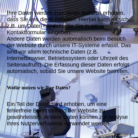
I
hre Daten werden zum einen dadurch erhoben,
dass Sie uns diese mitteilen. Hierbei kann es sich
z.B. um Daten handeln, die Sie in ein
Kontaktformular eingeben.
Andere Daten werden automatisch beim Besuch
der Website durch unsere IT-Systeme erfasst. Das
sind vor allem technische Daten (z.B.
Internetbrowser, Betriebssystem oder Uhrzeit des
Seitenaufrufs). Die Erfassung dieser Daten erfolgt
automatisch, sobald Sie unsere Website betreten.
Wofür nutzen wir Ihre Daten?
Ein Teil der Daten wird erhoben, um eine
fehlerfreie Bereitstellung der Website zu
gewährleisten. Andere Daten können zur Analyse
Ihres Nutzerverhaltens verwendet werden.