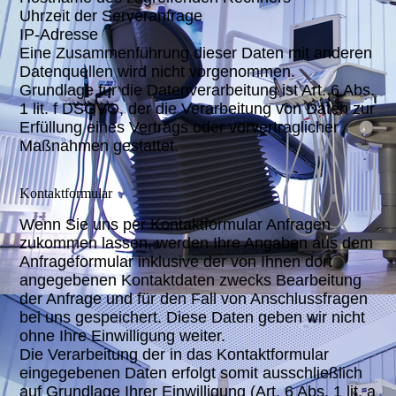
Uhrzeit der Serveranfrage
IP-Adresse
Eine Zusammenführung dieser Daten mit anderen
Datenquellen wird nicht vorgenommen.
Grundlage für die Datenverarbeitung ist Art. 6 Abs.
1 lit. f DSGVO, der die Verarbeitung von Daten zur
Erfüllung eines Vertrags oder vorvertraglicher
Maßnahmen gestattet.
Kontaktformular
Wenn Sie uns per Kontaktformular Anfragen
zukommen lassen, werden Ihre Angaben aus dem
Anfrageformular inklusive der von Ihnen dort
angegebenen Kontaktdaten zwecks Bearbeitung
der Anfrage und für den Fall von Anschlussfragen
bei uns gespeichert. Diese Daten geben wir nicht
ohne Ihre Einwilligung weiter.
Die Verarbeitung der in das Kontaktformular
eingegebenen Daten erfolgt somit ausschließlich
auf Grundlage Ihrer Einwilligung (Art. 6 Abs. 1 lit. a