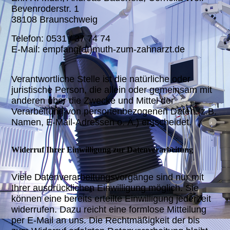
Bevenroderstr. 1
38108 Braunschweig
Telefon: 0531 / 37 74 74
E-Mail: empfang(at)muth-zum-zahnarzt.de
Verantwortliche Stelle ist die natürliche oder
juristische Person, die allein oder gemeinsam mit
anderen über die Zwecke und Mittel der
Verarbeitung von personenbezogenen Daten (z.B.
Namen, E-Mail-Adressen o. Ä.) entscheidet.
Widerruf Ihrer Einwilligung zur Datenverarbeitung
Viele Datenverarbeitungsvorgänge sind nur mit
Ihrer ausdrücklichen Einwilligung möglich. Sie
können eine bereits erteilte Einwilligung jederzeit
widerrufen. Dazu reicht eine formlose Mitteilung
per E-Mail an uns. Die Rechtmäßigkeit der bis