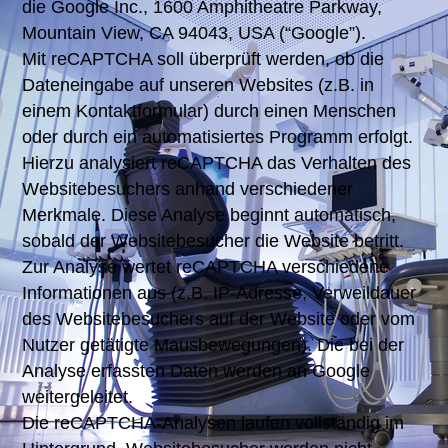
die Google Inc., 1600 Amphitheatre Parkway,
Mountain View, CA 94043, USA (“Google”).
Mit reCAPTCHA soll überprüft werden, ob die
Dateneingabe auf unseren Websites (z.B. in
einem Kontaktformular) durch einen Menschen
oder durch ein automatisiertes Programm erfolgt.
Hierzu analysiert reCAPTCHA das Verhalten des
Websitebesuchers anhand verschiedener
Merkmale. Diese Analyse beginnt automatisch,
sobald der Websitebesucher die Website betritt.
Zur Analyse wertet reCAPTCHA verschiedene
Informationen aus (z.B. IP-Adresse, Verweildauer
des Websitebesuchers auf der Website oder vom
Nutzer getätigte Mausbewegungen). Die bei der
Analyse erfassten Daten werden an Google
weitergeleitet.
Die reCAPTCHA-Analysen laufen vollständig im