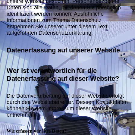
unsere Website besuchen. Personenbezogene
Daten sind alle Daten, mit denen Sie persönlich
identifiziert werden können. Ausführliche
Informationen zum Thema Datenschutz
entnehmen Sie unserer unter diesem Text
aufgeführten Datenschutzerklärung.
Datenerfassung auf unserer Website
Wer ist verantwortlich für die
Datenerfassung auf dieser Website?
Die Datenverarbeitung auf dieser Website erfolgt
durch den Websitebetreiber. Dessen Kontaktdaten
können Sie dem Impressum dieser Website
entnehmen.
Wie erfassen wir Ihre Daten?