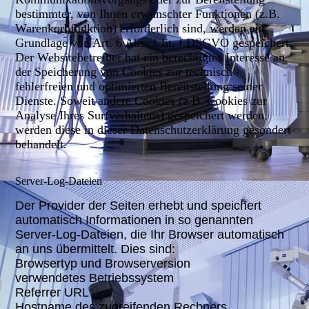
bestimmter, von Ihnen erwünschter Funktionen (z.B.
Warenkorbfunktion) erforderlich sind, werden auf
Grundlage von Art. 6 Abs. 1 lit. f DSGVO gespeichert.
Der Websitebetreiber hat ein berechtigtes Interesse an
der Speicherung von Cookies zur technisch
fehlerfreien und optimierten Bereitstellung seiner
Dienste. Soweit andere Cookies (z.B. Cookies zur
Analyse Ihres Surfverhaltens) gespeichert werden,
werden diese in dieser Datenschutzerklärung gesondert
behandelt.
Server-Log-Dateien
Der Provider der Seiten erhebt und speichert
automatisch Informationen in so genannten
Server-Log-Dateien, die Ihr Browser automatisch
an uns übermittelt. Dies sind:
Browsertyp und Browserversion
verwendetes Betriebssystem
Referrer URL
Hostname des zugreifenden Rechners