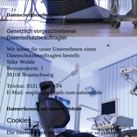
Datenschutzbeauftragter
Gesetzlich vorgeschriebener
Datenschutzbeauftragter
Wir haben für unser Unternehmen einen
Datenschutzbeauftragten bestellt:
Silke Wedde
Bevenroderstr. 1
38108 Braunschweig
Telefon: 0531 / 37 74 74
E-Mail: empfang(at)muth-zum-zahnarzt.de
Datenerfassung auf unserer Website
Cookies
Die Internetseiten verwenden teilweise so genannte