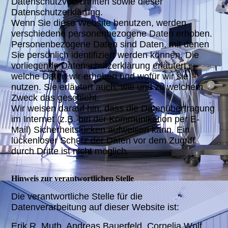
Datenschutzvorschriften sowie dieser
Datenschutzerklärung.
Wenn Sie diese Website benutzen, werden
verschiedene personenbezogene Daten erhoben.
Personenbezogene Daten sind Daten, mit denen
Sie persönlich identifiziert werden können. Die
vorliegende Datenschutzerklärung erläutert,
welche Daten wir erheben und wofür wir sie
nutzen. Sie erläutert auch, wie und zu welchem
Zweck das geschieht.
Wir weisen darauf hin, dass die Datenübertragung
im Internet (z.B. bei der Kommunikation per E-
Mail) Sicherheitslücken aufweisen kann. Ein
lückenloser Schutz der Daten vor dem Zugriff
durch Dritte ist nicht möglich.
Hinweis zur verantwortlichen Stelle
Die verantwortliche Stelle für die
Datenverarbeitung auf dieser Website ist:
Erik R. Muth, Andreas Bauerfeld, Cornelia Wolf