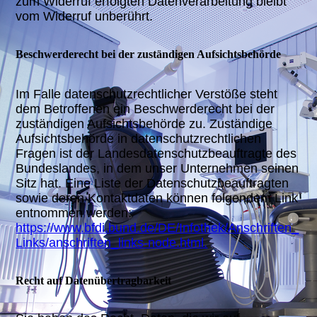
zum Widerruf erfolgten Datenverarbeitung bleibt
vom Widerruf unberührt.
Beschwerderecht bei der zuständigen Aufsichtsbehörde
Im Falle datenschutzrechtlicher Verstöße steht
dem Betroffenen ein Beschwerderecht bei der
zuständigen Aufsichtsbehörde zu. Zuständige
Aufsichtsbehörde in datenschutzrechtlichen
Fragen ist der Landesdatenschutzbeauftragte des
Bundeslandes, in dem unser Unternehmen seinen
Sitz hat. Eine Liste der Datenschutzbeauftragten
sowie deren Kontaktdaten können folgendem Link
entnommen werden:
https://www.bfdi.bund.de/DE/Infothek/Anschriften_
Links/anschriften_links-node.html.
Recht auf Datenübertragbarkeit