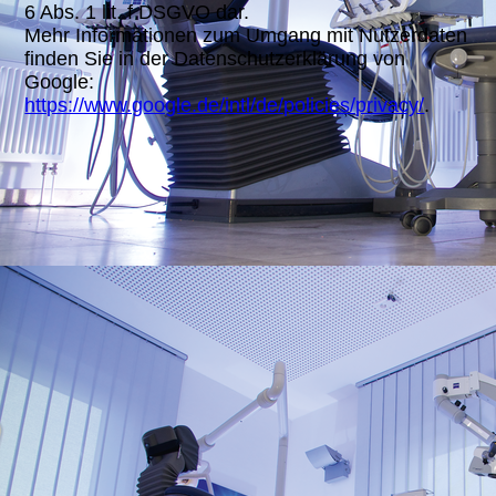
6 Abs. 1 lit. f DSGVO dar.
Mehr Informationen zum Umgang mit Nutzerdaten
finden Sie in der Datenschutzerklärung von
Google:
https://www.google.de/intl/de/policies/privacy/
.