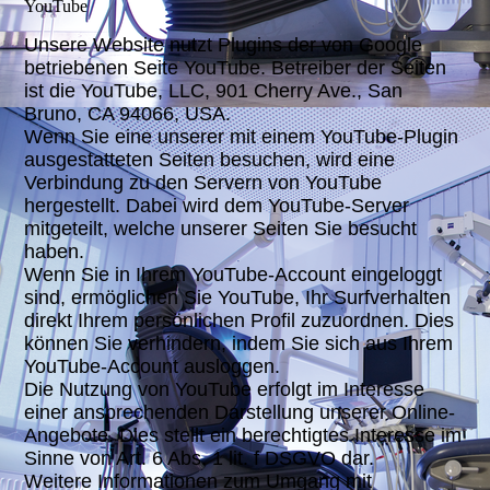
YouTube
Unsere Website nutzt Plugins der von Google
betriebenen Seite YouTube. Betreiber der Seiten
ist die YouTube, LLC, 901 Cherry Ave., San
Bruno, CA 94066, USA.
Wenn Sie eine unserer mit einem YouTube-Plugin
ausgestatteten Seiten besuchen, wird eine
Verbindung zu den Servern von YouTube
hergestellt. Dabei wird dem YouTube-Server
mitgeteilt, welche unserer Seiten Sie besucht
haben.
Wenn Sie in Ihrem YouTube-Account eingeloggt
sind, ermöglichen Sie YouTube, Ihr Surfverhalten
direkt Ihrem persönlichen Profil zuzuordnen. Dies
können Sie verhindern, indem Sie sich aus Ihrem
YouTube-Account ausloggen.
Die Nutzung von YouTube erfolgt im Interesse
einer ansprechenden Darstellung unserer Online-
Angebote. Dies stellt ein berechtigtes Interesse im
Sinne von Art. 6 Abs. 1 lit. f DSGVO dar.
Weitere Informationen zum Umgang mit