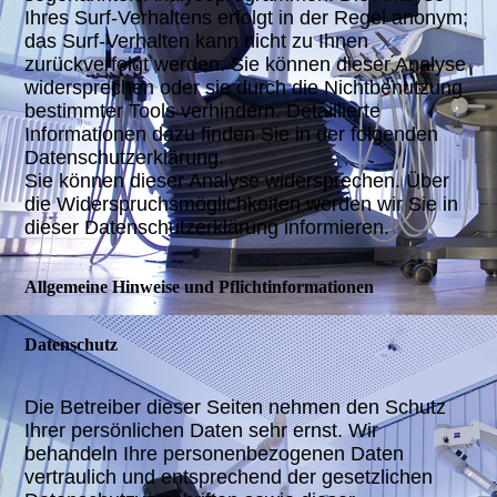
Ihres Surf-Verhaltens erfolgt in der Regel anonym;
das Surf-Verhalten kann nicht zu Ihnen
zurückverfolgt werden. Sie können dieser Analyse
widersprechen oder sie durch die Nichtbenutzung
bestimmter Tools verhindern. Detaillierte
Informationen dazu finden Sie in der folgenden
Datenschutzerklärung.
Sie können dieser Analyse widersprechen. Über
die Widerspruchsmöglichkeiten werden wir Sie in
dieser Datenschutzerklärung informieren.
Allgemeine Hinweise und Pflichtinformationen
Datenschutz
Die Betreiber dieser Seiten nehmen den Schutz
Ihrer persönlichen Daten sehr ernst. Wir
behandeln Ihre personenbezogenen Daten
vertraulich und entsprechend der gesetzlichen